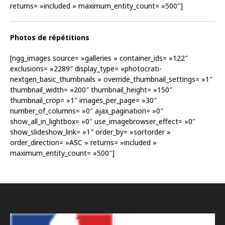
returns= »included » maximum_entity_count= »500″]
Photos de répétitions
[ngg_images source= »galleries » container_ids= »122″
exclusions= »2289″ display_type= »photocrati-
nextgen_basic_thumbnails » override_thumbnail_settings= »1″
thumbnail_width= »200″ thumbnail_height= »150″
thumbnail_crop= »1″ images_per_page= »30″
number_of_columns= »0″ ajax_pagination= »0″
show_all_in_lightbox= »0″ use_imagebrowser_effect= »0″
show_slideshow_link= »1″ order_by= »sortorder »
order_direction= »ASC » returns= »included »
maximum_entity_count= »500″]