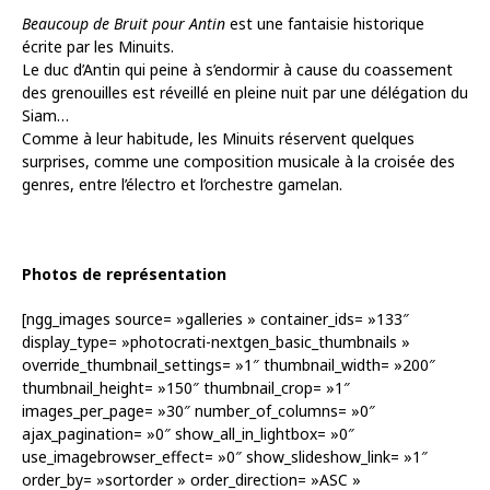
Beaucoup de Bruit pour Antin
est une fantaisie historique
écrite par les Minuits.
Le duc d’Antin qui peine à s’endormir à cause du coassement
des grenouilles est réveillé en pleine nuit par une délégation du
Siam…
Comme à leur habitude, les Minuits réservent quelques
surprises, comme une composition musicale à la croisée des
genres, entre l’électro et l’orchestre gamelan.
Photos de représentation
[ngg_images source= »galleries » container_ids= »133″
display_type= »photocrati-nextgen_basic_thumbnails »
override_thumbnail_settings= »1″ thumbnail_width= »200″
thumbnail_height= »150″ thumbnail_crop= »1″
images_per_page= »30″ number_of_columns= »0″
ajax_pagination= »0″ show_all_in_lightbox= »0″
use_imagebrowser_effect= »0″ show_slideshow_link= »1″
order_by= »sortorder » order_direction= »ASC »