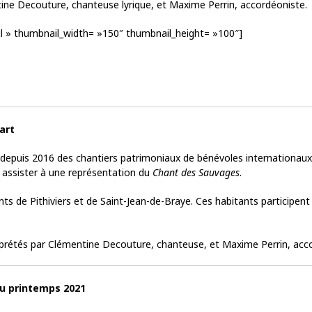
ne Decouture, chanteuse lyrique, et Maxime Perrin, accordéoniste.
ail » thumbnail_width= »150″ thumbnail_height= »100″]
art
 depuis 2016 des chantiers patrimoniaux de bénévoles internationaux. 
pu assister à une représentation du
Chant des Sauvages
.
nts de Pithiviers et de Saint-Jean-de-Braye. Ces habitants participe
prétés par Clémentine Decouture, chanteuse, et Maxime Perrin, acc
au printemps 2021