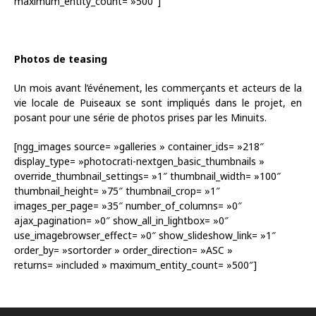
maximum_entity_count= »500″]
Photos de teasing
Un mois avant l’événement, les commerçants et acteurs de la
vie locale de Puiseaux se sont impliqués dans le projet, en
posant pour une série de photos prises par les Minuits.
[ngg_images source= »galleries » container_ids= »218″
display_type= »photocrati-nextgen_basic_thumbnails »
override_thumbnail_settings= »1″ thumbnail_width= »100″
thumbnail_height= »75″ thumbnail_crop= »1″
images_per_page= »35″ number_of_columns= »0″
ajax_pagination= »0″ show_all_in_lightbox= »0″
use_imagebrowser_effect= »0″ show_slideshow_link= »1″
order_by= »sortorder » order_direction= »ASC »
returns= »included » maximum_entity_count= »500″]