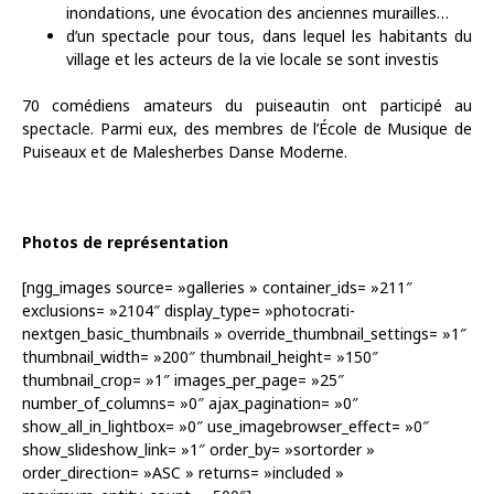
inondations, une évocation des anciennes murailles…
d’un spectacle pour tous, dans lequel les habitants du
village et les acteurs de la vie locale se sont investis
70 comédiens amateurs du puiseautin ont participé au
spectacle. Parmi eux, des membres de l’École de Musique de
Puiseaux et de Malesherbes Danse Moderne.
Photos de représentation
[ngg_images source= »galleries » container_ids= »211″
exclusions= »2104″ display_type= »photocrati-
nextgen_basic_thumbnails » override_thumbnail_settings= »1″
thumbnail_width= »200″ thumbnail_height= »150″
thumbnail_crop= »1″ images_per_page= »25″
number_of_columns= »0″ ajax_pagination= »0″
show_all_in_lightbox= »0″ use_imagebrowser_effect= »0″
show_slideshow_link= »1″ order_by= »sortorder »
order_direction= »ASC » returns= »included »