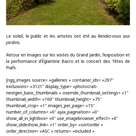
Le soleil, le public et les artistes ont été au
Rendez-vous aux
jardins.
Retour en images sur les visites du Grand Jardin, l’exposition et
la performance d’Églantine Bacro et le concert des Têtes de
Piafs.
[ngg_images source= »galleries » container_ids= »297″
exclusions= »3121″ display_type= »photocrati-
nextgen_basic_thumbnails » override_thumbnail_settings= »1″
thumbnail_width= »100″ thumbnail_height= »75″
thumbnail_crop= »1″ images_per_page= »15″
number_of_columns= »0″ ajax_pagination= »0″
show_all_in_lightbox= »0″ use_imagebrowser_effect= »0″
show_slideshow_link= »1″ order_by= »sortorder »
order_direction= »ASC » returns= »included »