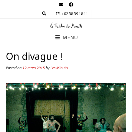
TÉL : 02 38 39 18 11
MENU
On divague !
Posted on
12 mars 2015
by
Les Minuits