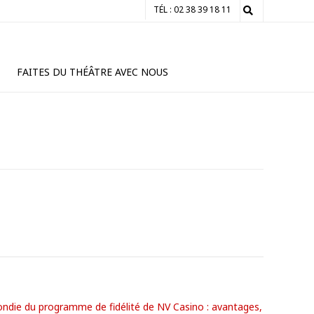
TÉL : 02 38 39 18 11
FAITES DU THÉÂTRE AVEC NOUS
ndie du programme de fidélité de NV Casino : avantages,