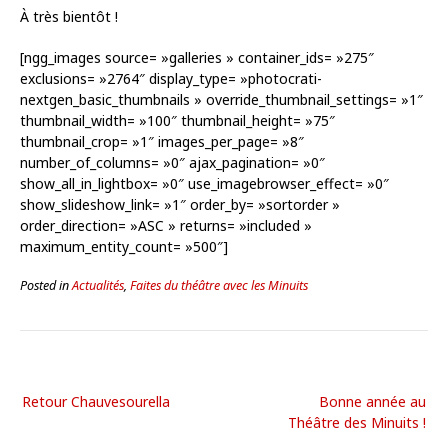
À très bientôt !
[ngg_images source= »galleries » container_ids= »275″
exclusions= »2764″ display_type= »photocrati-
nextgen_basic_thumbnails » override_thumbnail_settings= »1″
thumbnail_width= »100″ thumbnail_height= »75″
thumbnail_crop= »1″ images_per_page= »8″
number_of_columns= »0″ ajax_pagination= »0″
show_all_in_lightbox= »0″ use_imagebrowser_effect= »0″
show_slideshow_link= »1″ order_by= »sortorder »
order_direction= »ASC » returns= »included »
maximum_entity_count= »500″]
Posted in
Actualités
,
Faites du théâtre avec les Minuits
Retour Chauvesourella
Bonne année au
Théâtre des Minuits !