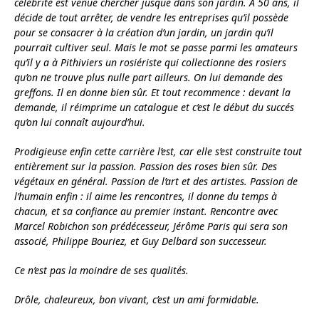
célébrité est venue chercher jusque dans son jardin. A 50 ans, il
décide de tout arrêter, de vendre les entreprises qu’il possède
pour se consacrer à la création d’un jardin, un jardin qu’il
pourrait cultiver seul. Mais le mot se passe parmi les amateurs
qu’il y a à Pithiviers un rosiériste qui collectionne des rosiers
qu’on ne trouve plus nulle part ailleurs. On lui demande des
greffons. Il en donne bien sûr. Et tout recommence : devant la
demande, il réimprime un catalogue et c’est le début du succés
qu’on lui connaît aujourd’hui.
Prodigieuse enfin cette carrière l’est, car elle s’est construite tout
entièrement sur la passion. Passion des roses bien sûr. Des
végétaux en général. Passion de l’art et des artistes. Passion de
l’humain enfin : il aime les rencontres, il donne du temps à
chacun, et sa confiance au premier instant. Rencontre avec
Marcel Robichon son prédécesseur, Jérôme Paris qui sera son
associé, Philippe Bouriez, et Guy Delbard son successeur.
Ce n’est pas la moindre de ses qualités.
Drôle, chaleureux, bon vivant, c’est un ami formidable.