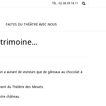
TÉL : 02 38 39 18 11
FAITES DU THÉÂTRE AVEC NOUS
atrimoine…
on a autant de visiteurs que de gâteaux au chocolat à
mment du Théâtre des Minuits.
notre château.