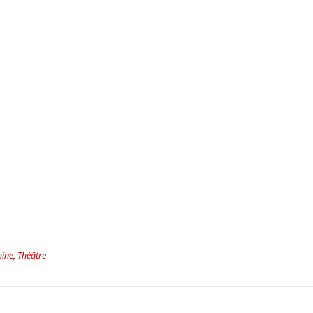
oine
,
Théâtre